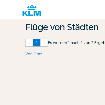
Flüge von Städten
keyboard_arrow_left
1
keyboard_arrow_right
Es werden 1 nach 2 von 2 Erge
Von Graz