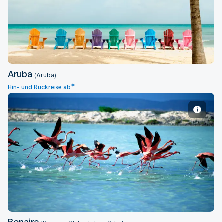
Aruba
Aruba
(Aruba)
*
Hin- und Rückreise ab
Bonaire
Bonaire