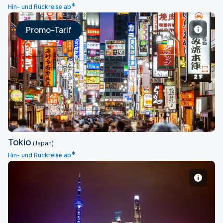
*
Hin- und Rückreise ab
Promo-Tarif
Tokio
Tokio
(Japan)
*
Hin- und Rückreise ab
Schanghai