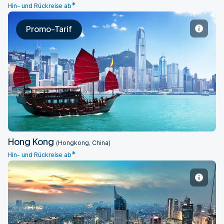
*
Hin- und Rückreise ab
Promo-Tarif
Hong Kong
Hong Kong
(Hongkong, China)
*
Hin- und Rückreise ab
Jakarta