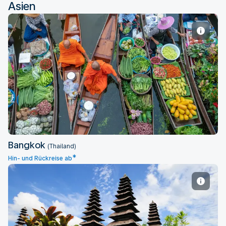
Asien
Bangkok
Bangkok
(Thailand)
*
Hin- und Rückreise ab
Denpasar Bali