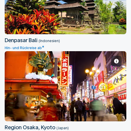
Denpasar Bali
(Indonesien)
*
Hin- und Rückreise ab
Region Osaka, Kyoto
Region Osaka, Kyoto
(Japan)