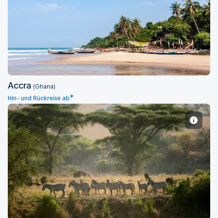
Accra
Accra
(Ghana)
*
Hin- und Rückreise ab
Entebbe