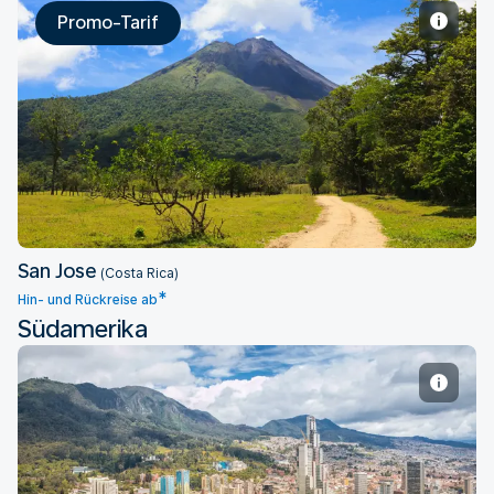
Promo-Tarif
San Jose
San Jose
(Costa Rica)
*
Hin- und Rückreise ab
Südamerika
Bogota