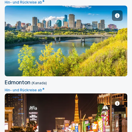
*
Hin- und Rückreise ab
Edmonton
Edmonton
(Kanada)
*
Hin- und Rückreise ab
Las Vegas