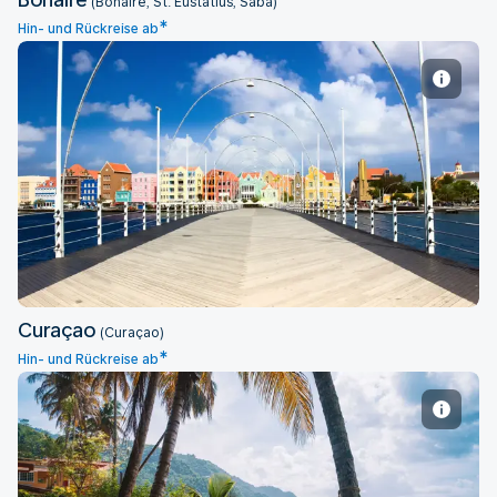
(Bonaire, St. Eustatius, Saba)
*
Hin- und Rückreise ab
Curaçao
Curaçao
(Curaçao)
*
Hin- und Rückreise ab