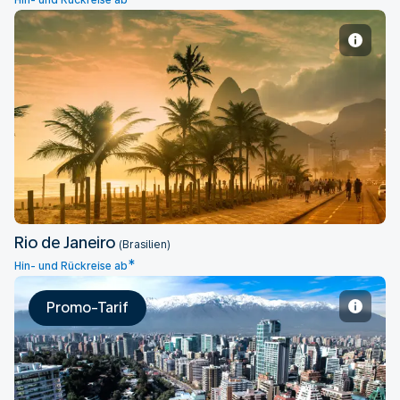
Hin- und Rückreise ab
Rio de Janeiro
Rio de Janeiro
(Brasilien)
*
Hin- und Rückreise ab
Promo-Tarif
Santiago de Chile