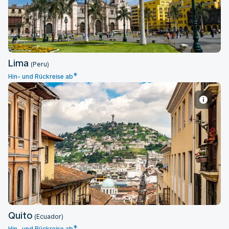
Lima
(Peru)
*
Hin- und Rückreise ab
Quito
Quito
(Ecuador)
*