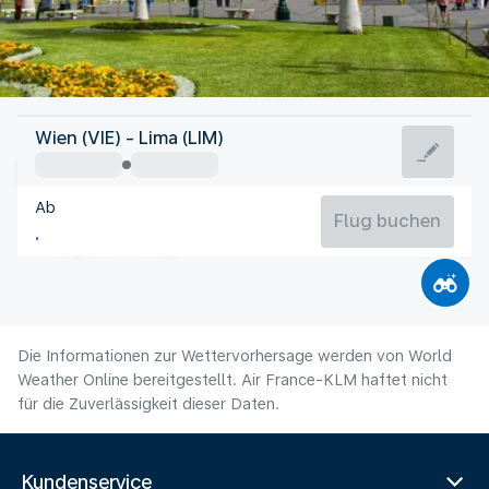
Peru
Wien (VIE) - Lima (LIM)
Lima
Ab
18°C
Peru
Flug buchen
Flugzeit
Aug
Die Informationen zur Wettervorhersage werden von World
Weather Online bereitgestellt. Air France-KLM haftet nicht
für die Zuverlässigkeit dieser Daten.
Kundenservice