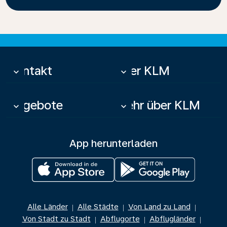
Kontakt
Über KLM
keyboard_arrow_down
keyboard_arrow_down
Angebote
Mehr über KLM
keyboard_arrow_down
keyboard_arrow_down
App herunterladen
Alle Länder
Alle Städte
Von Land zu Land
|
|
|
Von Stadt zu Stadt
Abflugorte
Abflugländer
|
|
|