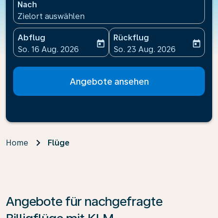
Nach
Zielort auswählen
Abflug
Rückflug
today
today
fc-booking-departure-date-aria-label
fc-booking-return-date-ari
So. 16 Aug. 2026
So. 23 Aug. 2026
Angebote ansehen
Home
Flüge
Angebote für nachgefragte