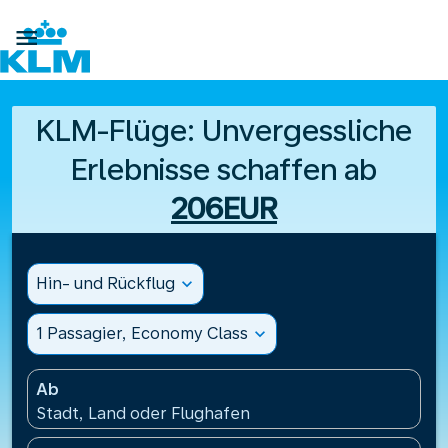

KLM-Flüge: Unvergessliche
Erlebnisse schaffen ab
206EUR
Hin- und Rückflug
expand_more
1 Passagier, Economy Class
expand_more
Ab
Stadt, Land oder Flughafen