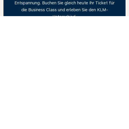
Entspannung. Buchen Sie gleich heute Ihr Ticket für
die Business Class und erleben Sie den KLM-
Unterschied.
Link
Entdecken Sie den Reiseführer von