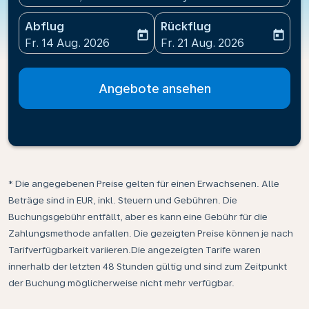
Abflug
Rückflug
today
today
fc-booking-departure-date-aria-label
fc-booking-return-date-ari
Fr. 14 Aug. 2026
Fr. 21 Aug. 2026
Angebote ansehen
* Die angegebenen Preise gelten für einen Erwachsenen. Alle
Beträge sind in EUR, inkl. Steuern und Gebühren. Die
Buchungsgebühr entfällt, aber es kann eine Gebühr für die
Zahlungsmethode anfallen. Die gezeigten Preise können je nach
Tarifverfügbarkeit variieren.Die angezeigten Tarife waren
innerhalb der letzten 48 Stunden gültig und sind zum Zeitpunkt
der Buchung möglicherweise nicht mehr verfügbar.