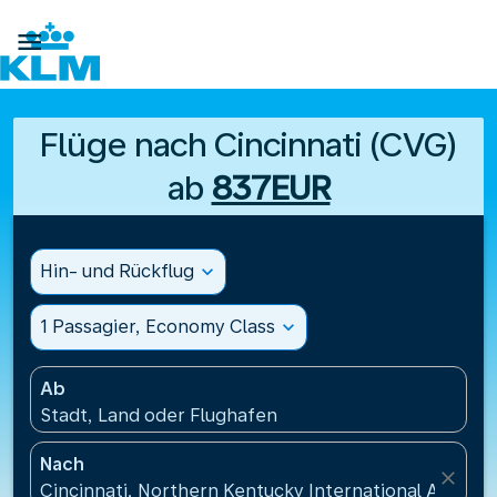

Flüge nach Cincinnati (CVG)
ab
837EUR
Hin- und Rückflug
expand_more
1 Passagier, Economy Class
expand_more
Ab
Stadt, Land oder Flughafen
Nach
close
Cincinnati, Northern Kentucky International Airpor