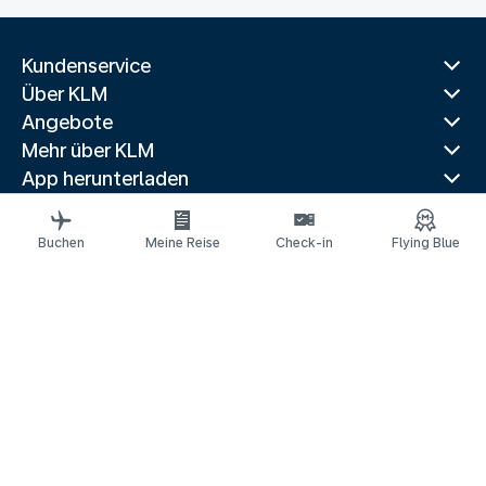
Kundenservice
Über KLM
Angebote
Mehr über KLM
App herunterladen
Verwandte Websites
Reiseführer
Buchen
Meine Reise
Check-in
Flying Blue
Beliebte Reiseziele
Beliebte Länder
Populäre Routen
Rechtliche Informationen
Datenschutzerklärung
Erklärung über barrierefreie Webinhalte
© 2026 KLM
Cookie-Einstellungen