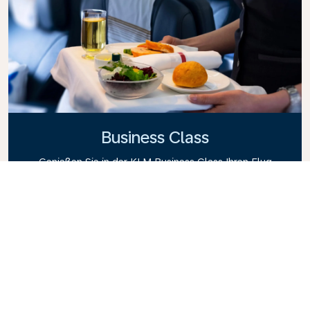
Business Class
Genießen Sie in der KLM Business Class Ihren Flug
mit Stil, denn hier vereinen sich Privatsphäre,
Komfort und aufmerksamer Service. Erfreuen Sie
sich an hochwertigen Speisen und Getränke, der
persönlichen Betreuung durch unser
Kabinenpersonal und an einem Höchstmaß an
Entspannung. Buchen Sie gleich heute Ihr Ticket für
die Business Class und erleben Sie den KLM-
Unterschied.