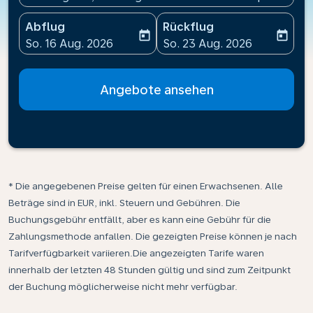
Abflug
Rückflug
today
today
fc-booking-departure-date-aria-label
fc-booking-return-date-ari
So. 16 Aug. 2026
So. 23 Aug. 2026
Angebote ansehen
* Die angegebenen Preise gelten für einen Erwachsenen. Alle
Beträge sind in EUR, inkl. Steuern und Gebühren. Die
Buchungsgebühr entfällt, aber es kann eine Gebühr für die
Zahlungsmethode anfallen. Die gezeigten Preise können je nach
Tarifverfügbarkeit variieren.Die angezeigten Tarife waren
innerhalb der letzten 48 Stunden gültig und sind zum Zeitpunkt
der Buchung möglicherweise nicht mehr verfügbar.