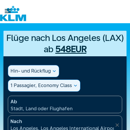

Flüge nach Los Angeles (LAX)
ab
548EUR
Hin- und Rückflug
expand_more
1 Passagier, Economy Class
expand_more
Ab
Stadt, Land oder Flughafen
Nach
close
Los Angeles, Los Angeles International Airport(LAX