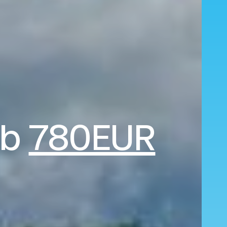
ab
780EUR