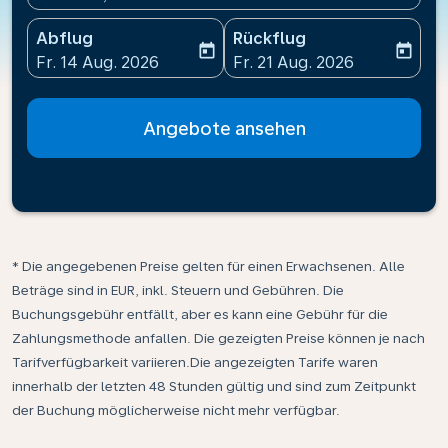
Abflug
Rückflug
today
today
fc-booking-departure-date-aria-label
fc-booking-return-date-ari
Fr. 14 Aug. 2026
Fr. 21 Aug. 2026
Angebote ansehen
* Die angegebenen Preise gelten für einen Erwachsenen. Alle
Beträge sind in EUR, inkl. Steuern und Gebühren. Die
Buchungsgebühr entfällt, aber es kann eine Gebühr für die
Zahlungsmethode anfallen. Die gezeigten Preise können je nach
Tarifverfügbarkeit variieren.Die angezeigten Tarife waren
innerhalb der letzten 48 Stunden gültig und sind zum Zeitpunkt
der Buchung möglicherweise nicht mehr verfügbar.