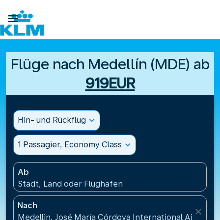

Flüge nach Medellín (MDE) ab
919EUR
Hin- und Rückflug
expand_more
1 Passagier, Economy Class
expand_more
Ab
Stadt, Land oder Flughafen
Nach
close
Medellin, José María Córdova International Airport