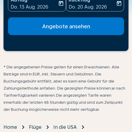
today
today
fc-booking-departure-date-aria-label
fc-booking-return-date-ari
Do. 13 Aug. 2026
Do. 20 Aug. 2026
Angebote ansehen
* Die angegebenen Preise gelten für einen Erwachsenen. Alle
Beträge sind in EUR, inkl. Steuern und Gebühren. Die
Buchungsgebühr entfällt, aber es kann eine Gebühr für die
Zahlungsmethode anfallen. Die gezeigten Preise können je nach
Tarifverfügbarkeit variieren.Die angezeigten Tarife waren
innerhalb der letzten 48 Stunden gültig und sind zum Zeitpunkt
der Buchung möglicherweise nicht mehr verfügbar.
Home
Flüge
In die USA