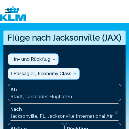

Flüge nach Jacksonville (JAX)
Hin- und Rückflug
expand_more
1 Passagier, Economy Class
expand_more
Ab
Stadt, Land oder Flughafen
Nach
close
Jacksonville, FL, Jacksonville International Airport
Abflug
Rückflug