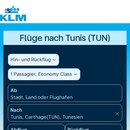

Flüge nach Tunis (TUN)
Hin- und Rückflug
expand_more
1 Passagier, Economy Class
expand_more
Ab
Stadt, Land oder Flughafen
Nach
close
Tunis, Carthage(TUN), Tunesien
Abflug
Rückflug