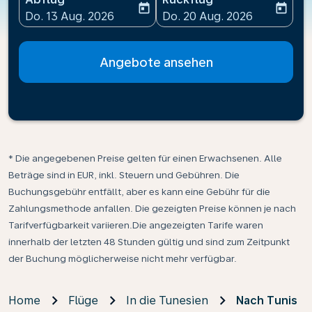
today
today
fc-booking-departure-date-aria-label
fc-booking-return-date-ari
Do. 13 Aug. 2026
Do. 20 Aug. 2026
Angebote ansehen
* Die angegebenen Preise gelten für einen Erwachsenen. Alle
Beträge sind in EUR, inkl. Steuern und Gebühren. Die
Buchungsgebühr entfällt, aber es kann eine Gebühr für die
Zahlungsmethode anfallen. Die gezeigten Preise können je nach
Tarifverfügbarkeit variieren.Die angezeigten Tarife waren
innerhalb der letzten 48 Stunden gültig und sind zum Zeitpunkt
der Buchung möglicherweise nicht mehr verfügbar.
Home
Flüge
In die Tunesien
Nach Tunis