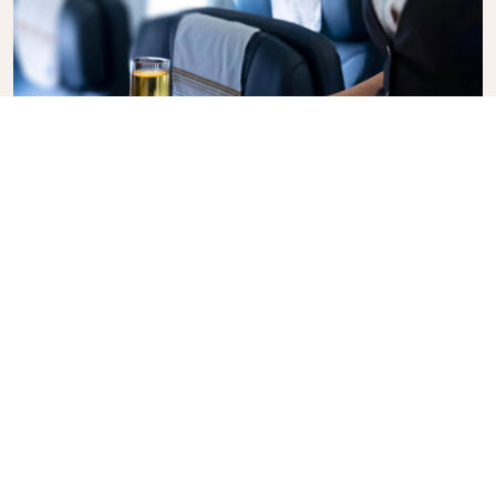
Business Class
Genießen Sie in der KLM Business Class Ihren Flug
mit Stil, denn hier vereinen sich Privatsphäre,
Komfort und aufmerksamer Service. Erfreuen Sie
sich an hochwertigen Speisen und Getränke, der
persönlichen Betreuung durch unser
Kabinenpersonal und an einem Höchstmaß an
Entspannung. Buchen Sie gleich heute Ihr Ticket für
die Business Class und erleben Sie den KLM-