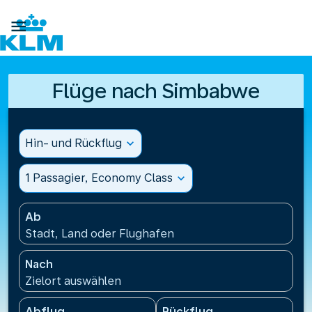

Flüge nach Simbabwe
Hin- und Rückflug
expand_more
1 Passagier, Economy Class
expand_more
Ab
Stadt, Land oder Flughafen
Nach
Zielort auswählen
Abflug
Rückflug