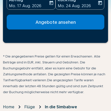
today
today
fc-booking-departure-date-aria-label
fc-booking-return-date-ari
Mo. 17 Aug. 2026
Mo. 24 Aug. 2026
Angebote ansehen
* Die angegebenen Preise gelten für einen Erwachsenen. Alle
Beträge sind in EUR, inkl. Steuern und Gebühren. Die
Buchungsgebühr entfällt, aber es kann eine Gebühr für die
Zahlungsmethode anfallen. Die gezeigten Preise können je nach
Tarifverfügbarkeit variieren.Die angezeigten Tarife waren
innerhalb der letzten 48 Stunden gültig und sind zum Zeitpunkt
der Buchung möglicherweise nicht mehr verfügbar.
Home
Flüge
In die Simbabwe