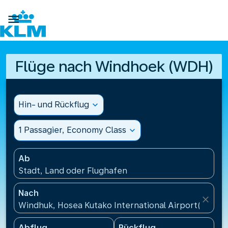

Flüge nach Windhoek (WDH)
Hin- und Rückflug
expand_more
1 Passagier, Economy Class
expand_more
Ab
Stadt, Land oder Flughafen
Nach
close
Windhuk, Hosea Kutako International Airport(WDH),
Abflug
Rückflug