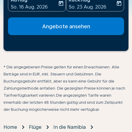
today
today
fc-booking-departure-date-aria-label
fc-booking-return-date-ari
So. 16 Aug. 2026
So. 23 Aug. 2026
Angebote ansehen
* Die angegebenen Preise gelten für einen Erwachsenen. Alle
Beträge sind in EUR, inkl. Steuern und Gebühren. Die
Buchungsgebühr entfällt, aber es kann eine Gebühr für die
Zahlungsmethode anfallen. Die gezeigten Preise können je nach
Tarifverfügbarkeit variieren.Die angezeigten Tarife waren
innerhalb der letzten 48 Stunden gültig und sind zum Zeitpunkt
der Buchung möglicherweise nicht mehr verfügbar.
Home
Flüge
In die Namibia