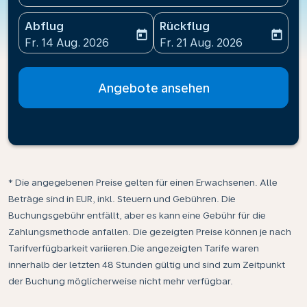
Abflug
Rückflug
today
today
fc-booking-departure-date-aria-label
fc-booking-return-date-ari
Fr. 14 Aug. 2026
Fr. 21 Aug. 2026
Angebote ansehen
* Die angegebenen Preise gelten für einen Erwachsenen. Alle
Beträge sind in EUR, inkl. Steuern und Gebühren. Die
Buchungsgebühr entfällt, aber es kann eine Gebühr für die
Zahlungsmethode anfallen. Die gezeigten Preise können je nach
Tarifverfügbarkeit variieren.Die angezeigten Tarife waren
innerhalb der letzten 48 Stunden gültig und sind zum Zeitpunkt
der Buchung möglicherweise nicht mehr verfügbar.