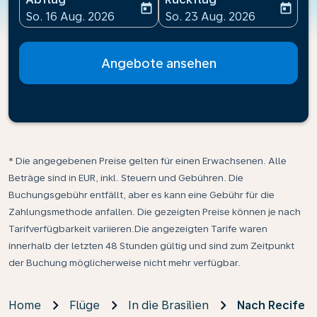
today
today
fc-booking-departure-date-aria-label
fc-booking-return-date-ari
So. 16 Aug. 2026
So. 23 Aug. 2026
Angebote ansehen
* Die angegebenen Preise gelten für einen Erwachsenen. Alle
Beträge sind in EUR, inkl. Steuern und Gebühren. Die
Buchungsgebühr entfällt, aber es kann eine Gebühr für die
Zahlungsmethode anfallen. Die gezeigten Preise können je nach
Tarifverfügbarkeit variieren.Die angezeigten Tarife waren
innerhalb der letzten 48 Stunden gültig und sind zum Zeitpunkt
der Buchung möglicherweise nicht mehr verfügbar.
Home
Flüge
In die Brasilien
Nach Recife