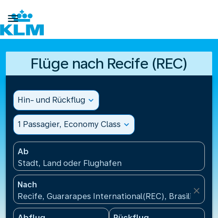

Flüge nach Recife (REC)
Hin- und Rückflug
expand_more
1 Passagier, Economy Class
expand_more
Ab
Stadt, Land oder Flughafen
Nach
close
Recife, Guararapes International(REC), Brasilien
Abflug
Rückflug