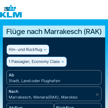

Flüge nach Marrakesch (RAK)
Hin- und Rückflug
expand_more
1 Passagier, Economy Class
expand_more
Ab
Stadt, Land oder Flughafen
Nach
close
Marrakesch, Menara(RAK), Marokko
Abflug
Rückflug