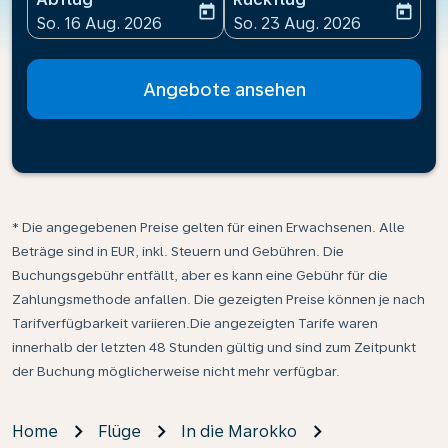
today
today
fc-booking-departure-date-aria-label
fc-booking-return-date-ari
So. 16 Aug. 2026
So. 23 Aug. 2026
Angebote ansehen
* Die angegebenen Preise gelten für einen Erwachsenen. Alle
Beträge sind in EUR, inkl. Steuern und Gebühren. Die
Buchungsgebühr entfällt, aber es kann eine Gebühr für die
Zahlungsmethode anfallen. Die gezeigten Preise können je nach
Tarifverfügbarkeit variieren.Die angezeigten Tarife waren
innerhalb der letzten 48 Stunden gültig und sind zum Zeitpunkt
der Buchung möglicherweise nicht mehr verfügbar.
Home
Flüge
In die Marokko