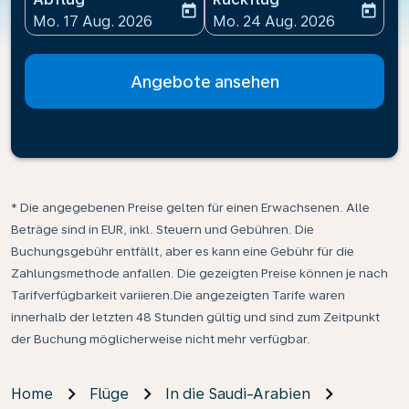
today
today
fc-booking-departure-date-aria-label
fc-booking-return-date-ari
Mo. 17 Aug. 2026
Mo. 24 Aug. 2026
Angebote ansehen
* Die angegebenen Preise gelten für einen Erwachsenen. Alle
Beträge sind in EUR, inkl. Steuern und Gebühren. Die
Buchungsgebühr entfällt, aber es kann eine Gebühr für die
Zahlungsmethode anfallen. Die gezeigten Preise können je nach
Tarifverfügbarkeit variieren.Die angezeigten Tarife waren
innerhalb der letzten 48 Stunden gültig und sind zum Zeitpunkt
der Buchung möglicherweise nicht mehr verfügbar.
Home
Flüge
In die Saudi-Arabien