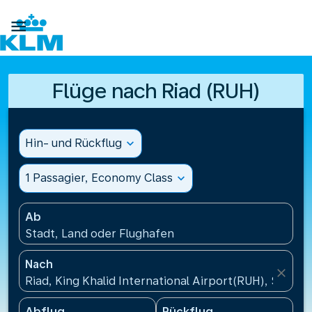

Flüge nach Riad (RUH)
Hin- und Rückflug
expand_more
1 Passagier, Economy Class
expand_more
Ab
Stadt, Land oder Flughafen
Nach
close
Riad, King Khalid International Airport(RUH), Saudi-
Abflug
Rückflug