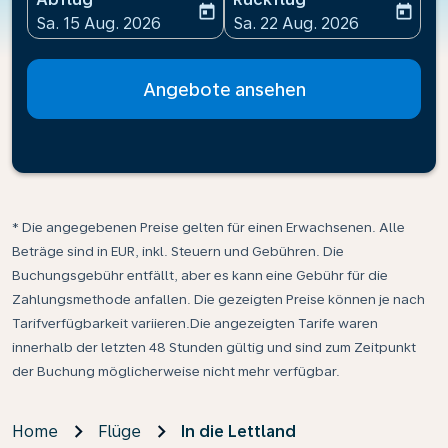
today
today
fc-booking-departure-date-aria-label
fc-booking-return-date-ari
Sa. 15 Aug. 2026
Sa. 22 Aug. 2026
Angebote ansehen
* Die angegebenen Preise gelten für einen Erwachsenen. Alle
Beträge sind in EUR, inkl. Steuern und Gebühren. Die
Buchungsgebühr entfällt, aber es kann eine Gebühr für die
Zahlungsmethode anfallen. Die gezeigten Preise können je nach
Tarifverfügbarkeit variieren.Die angezeigten Tarife waren
innerhalb der letzten 48 Stunden gültig und sind zum Zeitpunkt
der Buchung möglicherweise nicht mehr verfügbar.
Home
Flüge
In die Lettland