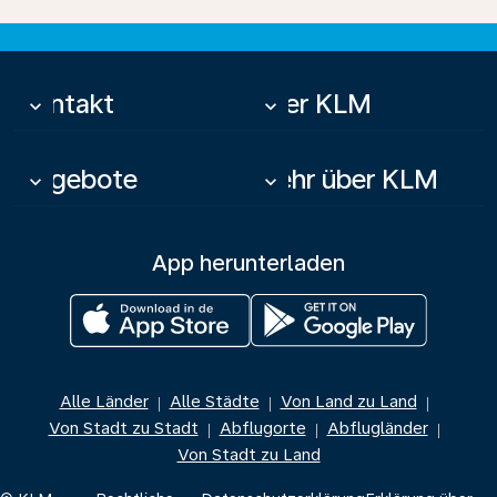
Kontakt
Über KLM
keyboard_arrow_down
keyboard_arrow_down
Angebote
Mehr über KLM
keyboard_arrow_down
keyboard_arrow_down
App herunterladen
Alle Länder
Alle Städte
Von Land zu Land
|
|
|
Von Stadt zu Stadt
Abflugorte
Abflugländer
|
|
|
Von Stadt zu Land