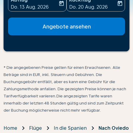
today
today
fc-booking-departure-date-aria-label
fc-booking-return-date-ari
Do. 13 Aug. 2026
Do. 20 Aug. 2026
Angebote ansehen
* Die angegebenen Preise gelten für einen Erwachsenen. Alle
Beträge sind in EUR, inkl. Steuern und Gebühren. Die
Buchungsgebühr entfällt, aber es kann eine Gebühr für die
Zahlungsmethode anfallen. Die gezeigten Preise können je nach
Tarifverfügbarkeit variieren.Die angezeigten Tarife waren
innerhalb der letzten 48 Stunden gültig und sind zum Zeitpunkt
der Buchung möglicherweise nicht mehr verfügbar.
Home
Flüge
In die Spanien
Nach Oviedo