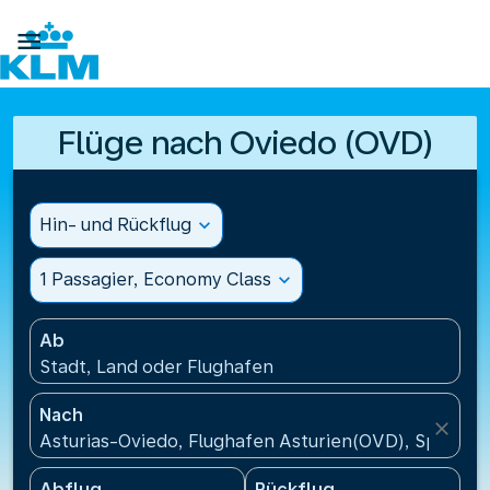

Flüge nach Oviedo (OVD)
Hin- und Rückflug
expand_more
1 Passagier, Economy Class
expand_more
Ab
Stadt, Land oder Flughafen
Nach
close
Asturias-Oviedo, Flughafen Asturien(OVD), Spanien
Abflug
Rückflug