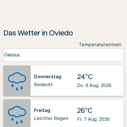
Das Wetter in Oviedo
Temperatureinheit
:
Weather unit option Celsius Selected
Celsius
keyboard_arrow_down
24°C
Donnerstag
Bedeckt
Do. 6 Aug. 2026
26°C
Freitag
Leichter Regen
Fr. 7 Aug. 2026