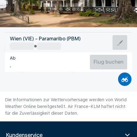
Suriname
Wien (VIE) - Paramaribo (PBM)
Paramaribo
Ab
26°C
Suriname
Flug buchen
Flugzeit
Aug
Die Informationen zur Wettervorhersage werden von World
Weather Online bereitgestellt. Air France-KLM haftet nicht
für die Zuverlässigkeit dieser Daten.
Kundenservice