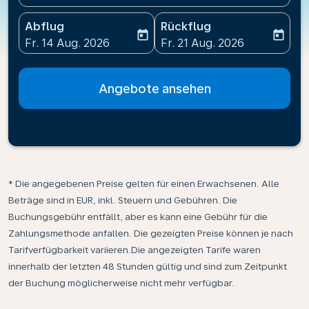
Abflug
Rückflug
today
today
fc-booking-departure-date-aria-label
fc-booking-return-date-ari
Fr. 14 Aug. 2026
Fr. 21 Aug. 2026
Angebote ansehen
* Die angegebenen Preise gelten für einen Erwachsenen. Alle
Beträge sind in EUR, inkl. Steuern und Gebühren. Die
Buchungsgebühr entfällt, aber es kann eine Gebühr für die
Zahlungsmethode anfallen. Die gezeigten Preise können je nach
Tarifverfügbarkeit variieren.Die angezeigten Tarife waren
innerhalb der letzten 48 Stunden gültig und sind zum Zeitpunkt
der Buchung möglicherweise nicht mehr verfügbar.