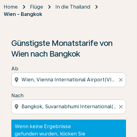
Home
Flüge
In die Thailand
Wien - Bangkok
Wenn keine Ergebnisse gefunden wurden, klicken Sie 
Günstigste Monatstarife von
Wien nach Bangkok
Ab
location_on
close
Nach
location_on
close
Wenn keine Ergebnisse
gefunden wurden, klicken Sie