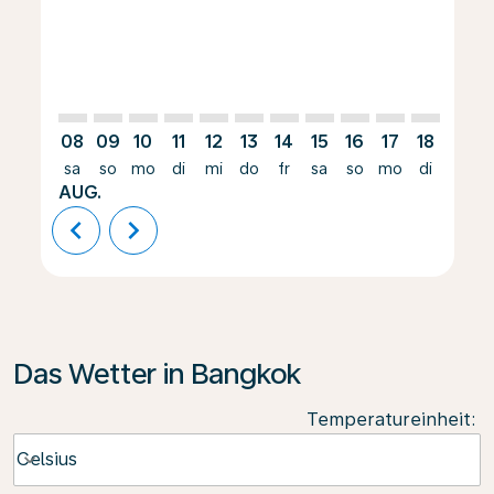
08
09
10
11
12
13
14
15
16
17
18
19
sa
so
mo
di
mi
do
fr
sa
so
mo
di
mi
AUG.
chevron_left
chevron_right
Das Wetter in Bangkok
Temperatureinheit
:
Weather unit option Celsius Selected
Celsius
keyboard_arrow_down