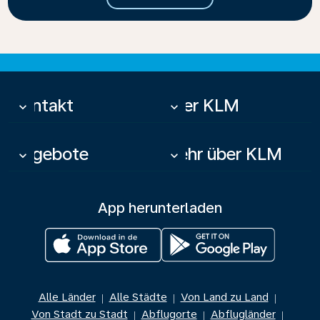
Kontakt
Über KLM
keyboard_arrow_down
keyboard_arrow_down
Angebote
Mehr über KLM
keyboard_arrow_down
keyboard_arrow_down
App herunterladen
Alle Länder
Alle Städte
Von Land zu Land
|
|
|
Von Stadt zu Stadt
Abflugorte
Abflugländer
|
|
|