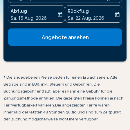
Abflug
Rückflug
today
today
fc-booking-departure-date-aria-label
fc-booking-return-date-ari
Sa. 15 Aug. 2026
Sa. 22 Aug. 2026
Angebote ansehen
* Die angegebenen Preise gelten für einen Erwachsenen. Alle
Beträge sind in EUR, inkl. Steuern und Gebühren. Die
Buchungsgebühr entfällt, aber es kann eine Gebühr für die
Zahlungsmethode anfallen. Die gezeigten Preise können je nach
Tarifverfügbarkeit variieren.Die angezeigten Tarife waren
innerhalb der letzten 48 Stunden gültig und sind zum Zeitpunkt
der Buchung möglicherweise nicht mehr verfügbar.