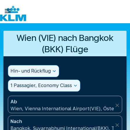

Wien (VIE) nach Bangkok
(BKK) Flüge
Hin- und Rückflug
expand_more
1 Passagier, Economy Class
expand_more
Ab
close
Wien, Vienna International Airport(VIE), Österreich
Nach
close
Bangkok, Suvarnabhumi International(BKK), Thailan