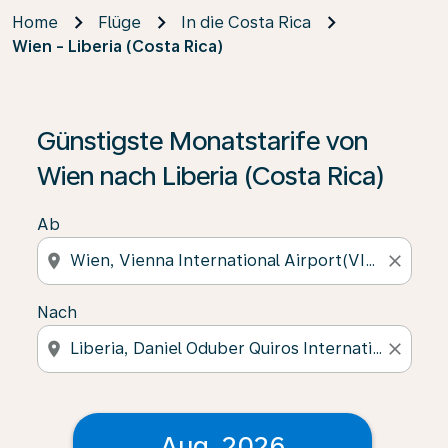
Home
Flüge
In die Costa Rica
Wien - Liberia (Costa Rica)
Günstigste Monatstarife von
Wien nach Liberia (Costa Rica)
Ab
location_on
close
Nach
location_on
close
Aug. 2026