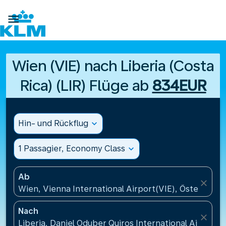

Wien (VIE) nach Liberia (Costa
Rica) (LIR) Flüge ab
834EUR
Hin- und Rückflug
expand_more
1 Passagier, Economy Class
expand_more
Ab
close
Wien, Vienna International Airport(VIE), Österreich
Nach
close
Liberia, Daniel Oduber Quiros International Airport(L