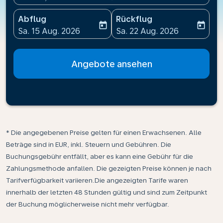
Abflug
Rückflug
today
today
fc-booking-departure-date-aria-label
fc-booking-return-date-ari
Sa. 15 Aug. 2026
Sa. 22 Aug. 2026
Angebote ansehen
* Die angegebenen Preise gelten für einen Erwachsenen. Alle
Beträge sind in EUR, inkl. Steuern und Gebühren. Die
Buchungsgebühr entfällt, aber es kann eine Gebühr für die
Zahlungsmethode anfallen. Die gezeigten Preise können je nach
Tarifverfügbarkeit variieren.Die angezeigten Tarife waren
innerhalb der letzten 48 Stunden gültig und sind zum Zeitpunkt
der Buchung möglicherweise nicht mehr verfügbar.