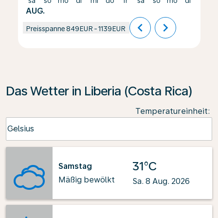
sa
so
mo
di
mi
do
fr
sa
so
mo
di
mi
AUG.
chevron_left
chevron_right
Preisspanne
849EUR
-
1139EUR
Das Wetter in Liberia (Costa Rica)
Temperatureinheit
:
Weather unit option Celsius Selected
Celsius
keyboard_arrow_down
31°C
Samstag
Mäßig bewölkt
Sa. 8 Aug. 2026