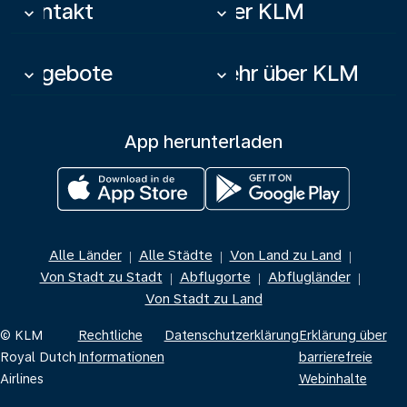
Kontakt
Über KLM
keyboard_arrow_down
keyboard_arrow_down
Angebote
Mehr über KLM
keyboard_arrow_down
keyboard_arrow_down
App herunterladen
Alle Länder
Alle Städte
Von Land zu Land
|
|
|
Von Stadt zu Stadt
Abflugorte
Abflugländer
|
|
|
Von Stadt zu Land
© KLM
Rechtliche
Datenschutzerklärung
Erklärung über
Royal Dutch
Informationen
barrierefreie
Airlines
Webinhalte