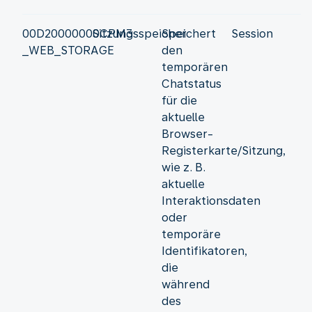
00D20000000CPM3
Sitzungsspeicher
Speichert
Session
_WEB_STORAGE
den
temporären
Chatstatus
für die
aktuelle
Browser-
Registerkarte/Sitzung,
wie z. B.
aktuelle
Interaktionsdaten
oder
temporäre
Identifikatoren,
die
während
des