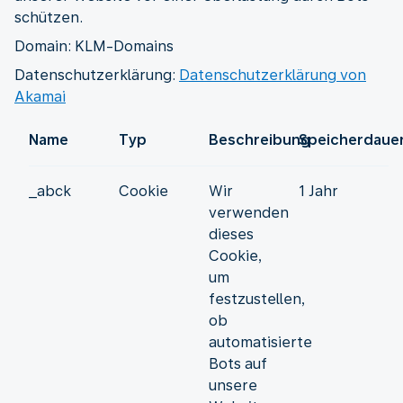
schützen.
Domain: KLM-Domains
Datenschutzerklärung:
Datenschutzerklärung von
Akamai
Name
Typ
Beschreibung
Speicherdaue
_abck
Cookie
Wir
1 Jahr
verwenden
dieses
Cookie,
um
festzustellen,
ob
automatisierte
Bots auf
unsere