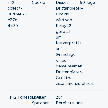
r42-
Cookie
Dieses
90 Tage
collect-
Drittanbieter-
80d24f51-
Cookie
e37d-
wird von
4439...
Relay42
gesetzt,
um
Nutzerprofile
auf
Grundlage
eines
gemeinsamen
Drittanbieter-
Cookies
zusammenzuführen.
_r42HighestLevel
Lokaler
Zur
Speicher
Bereitstellung