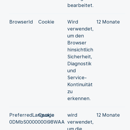
bearbeitet.
BrowserId
Cookie
Wird
12 Monate
verwendet,
um den
Browser
hinsichtlich
Sicherheit,
Diagnostik
und
Service-
Kontinuität
zu
erkennen.
PreferredLanguage
Cookie
wird
12 Monate
0DMbS0000000i98WAA
verwendet,
um die