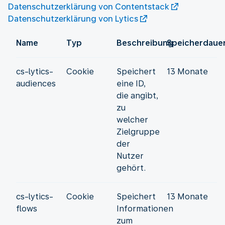
Datenschutzerklärung von Contentstack
Datenschutzerklärung von Lytics
Name
Typ
Beschreibung
Speicherdaue
cs-lytics-
Cookie
Speichert
13 Monate
audiences
eine ID,
die angibt,
zu
welcher
Zielgruppe
der
Nutzer
gehört.
cs-lytics-
Cookie
Speichert
13 Monate
flows
Informationen
zum