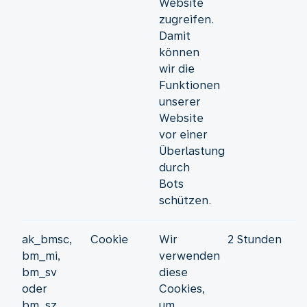
Website
zugreifen.
Damit
können
wir die
Funktionen
unserer
Website
vor einer
Überlastung
durch
Bots
schützen.
ak_bmsc,
Cookie
Wir
2 Stunden
bm_mi,
verwenden
bm_sv
diese
oder
Cookies,
bm_sz
um