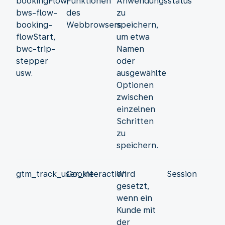
bookingFlow,
Funktionen
Anwendungsstatus
bws-flow-
des
zu
booking-
Webbrowsers
speichern,
flowStart,
um etwa
bwc-trip-
Namen
stepper
oder
usw.
ausgewählte
Optionen
zwischen
einzelnen
Schritten
zu
speichern.
gtm_track_user_interaction
Cookie
Wird
Session
gesetzt,
wenn ein
Kunde mit
der