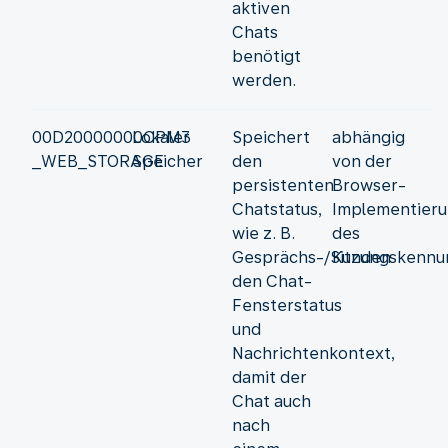
aktiven
Chats
benötigt
werden.
00D20000000CPM3
Lokaler
Speichert
abhängig
_WEB_STORAGE
Speicher
den
von der
persistenten
Browser-
Chatstatus,
Implementier
wie z. B.
des
Gesprächs-/Sitzungskennu
Kunden
den Chat-
Fensterstatus
und
Nachrichtenkontext,
damit der
Chat auch
nach