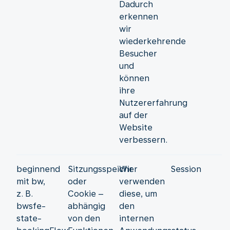
Dadurch
erkennen
wir
wiederkehrende
Besucher
und
können
ihre
Nutzererfahrung
auf der
Website
verbessern.
beginnend
Sitzungsspeicher
Wir
Session
mit bw,
oder
verwenden
z. B.
Cookie –
diese, um
bwsfe-
abhängig
den
state-
von den
internen