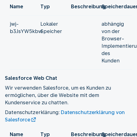
Name
Typ
Beschreibung
Speicherdaue
jwj-
Lokaler
abhängig
b3JsYW5kbw
Speicher
von der
Browser-
Implementier
des
Kunden
Salesforce Web Chat
Wir verwenden Salesforce, um es Kunden zu
ermöglichen, über die Website mit dem
Kundenservice zu chatten.
Datenschutzerklärung:
Datenschutzerklärung von
Salesforce
Name
Typ
Beschreibung
Speicherdaue