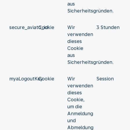
aus
Sicherheitsgründen.
secure_aviato_id
Cookie
Wir
3 Stunden
verwenden
dieses
Cookie
aus
Sicherheitsgründen.
myaLogoutKey
Cookie
Wir
Session
verwenden
dieses
Cookie,
um die
Anmeldung
und
Abmeldung