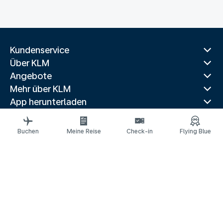
Kundenservice
Über KLM
Angebote
Mehr über KLM
App herunterladen
Verwandte Websites
Reiseführer
Buchen
Meine Reise
Check-in
Flying Blue
Beliebte Reiseziele
Beliebte Länder
Populäre Routen
Rechtliche Informationen
Datenschutzerklärung
Erklärung über barrierefreie Webinhalte