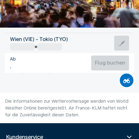
Japan
Wien (VIE) - Tokio (TYO)
Tokio
Ab
27°C
Japan
Flug buchen
Flugzeit
Aug
Die Informationen zur Wettervorhersage werden von World
Weather Online bereitgestellt. Air France-KLM haftet nicht
für die Zuverlässigkeit dieser Daten.
Kundenservice