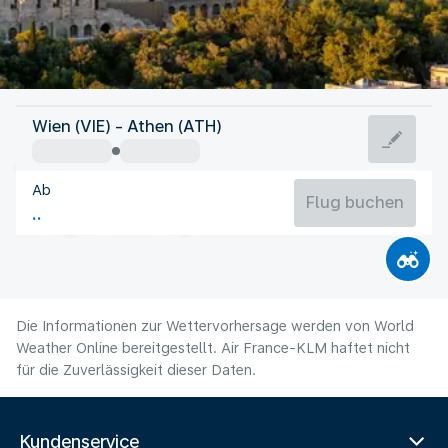
Griechenland
Wien (VIE) - Athen (ATH)
Athen
Ab
27°C
Griechenland
Flug buchen
Flugzeit
Aug
Die Informationen zur Wettervorhersage werden von World
Weather Online bereitgestellt. Air France-KLM haftet nicht
für die Zuverlässigkeit dieser Daten.
Kundenservice