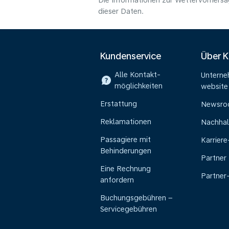
Die Informationen zur Wettervorhersag
dieser Daten.
Kundenservice
Über 
Alle Kontakt-
Untern
möglichkeiten
website
Erstattung
Newsr
Reklamationen
Nachhal
Passagiere mit
Karrier
Behinderungen
Partner
Eine Rechnung
Partner
anfordern
Buchungsgebühren –
Servicegebühren