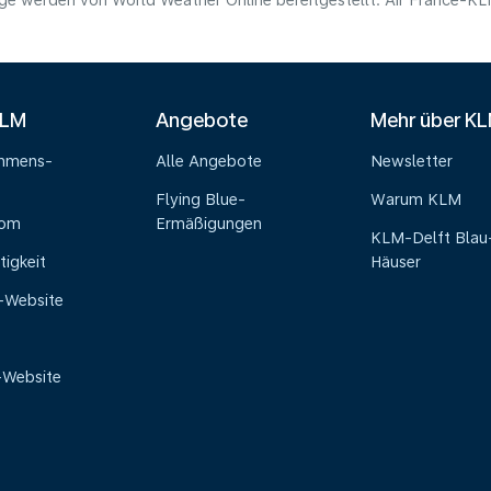
e werden von World Weather Online bereitgestellt. Air France-KLM 
KLM
Angebote
Mehr über K
ehmens-
Alle Angebote
Newsletter
Flying Blue-
Warum KLM
oom
Ermäßigungen
KLM-Delft Blau
tigkeit
Häuser
e-Website
-Website