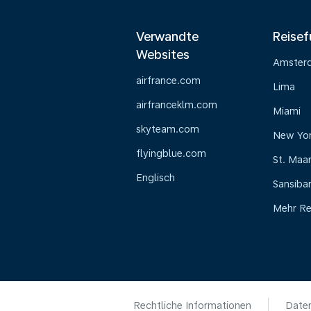
Verwandte
Reisef
Websites
Amster
airfrance.com
Lima
airfranceklm.com
Miami
skyteam.com
New Yo
flyingblue.com
St. Maa
Englisch
Sansiba
Mehr Re
Rechtliche Informationen
Daten