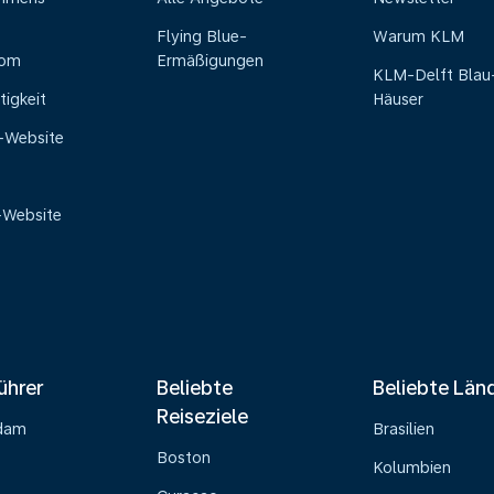
Flying Blue-
Warum KLM
oom
Ermäßigungen
KLM-Delft Blau
tigkeit
Häuser
e-Website
-Website
ührer
Beliebte
Beliebte Län
Reiseziele
dam
Brasilien
Boston
Kolumbien