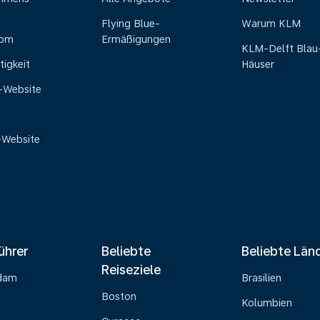
Flying Blue-
Warum KLM
oom
Ermäßigungen
KLM-Delft Blau
tigkeit
Häuser
e-Website
-Website
ührer
Beliebte
Beliebte Län
Reiseziele
dam
Brasilien
Boston
Kolumbien