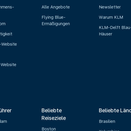
ehmens-
Alle Angebote
Newsletter
Flying Blue-
Warum KLM
oom
Ermäßigungen
KLM-Delft Blau
tigkeit
Häuser
e-Website
-Website
ührer
Beliebte
Beliebte Län
Reiseziele
dam
Brasilien
Boston