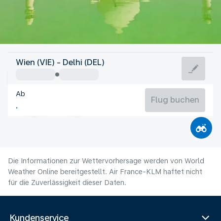
Indien
Wien (VIE) - Delhi (DEL)
Delhi
Ab
31°C
Indien
Flug buchen
Flugzeit
Aug
Die Informationen zur Wettervorhersage werden von World
Weather Online bereitgestellt. Air France-KLM haftet nicht
für die Zuverlässigkeit dieser Daten.
Kundenservice