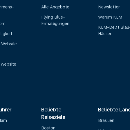
ehmens-
Alle Angebote
Newsletter
Flying Blue-
Warum KLM
oom
Ermäßigungen
KLM-Delft Blau
tigkeit
Häuser
e-Website
-Website
ührer
Beliebte
Beliebte Län
Reiseziele
dam
Brasilien
Boston